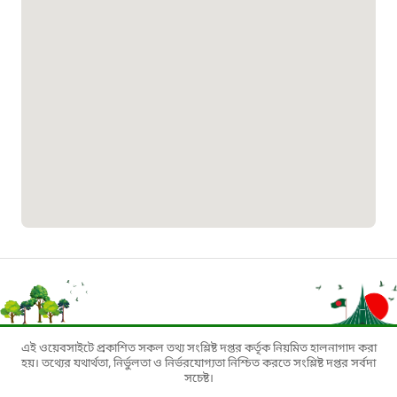
বাংলাদেশ কর্মচারী কল্যাণ বোর্ড হটলাইন
০১৯০৮৮৮৮৮৮৮
মাদকদ্রব্য নিয়ন্ত্রণ হটলাইন
১৬১১৩
জরুরী অভ্যন্তরীণ নৌ-পরিবহন হটলাইন
১৬৪৪৫
পাসপোর্ট বাতায়ন হটলাইন
এই ওয়েবসাইটে প্রকাশিত সকল তথ্য সংশ্লিষ্ট দপ্তর কর্তৃক নিয়মিত হালনাগাদ করা
১৬১৭১
হয়। তথ্যের যথার্থতা, নির্ভুলতা ও নির্ভরযোগ্যতা নিশ্চিত করতে সংশ্লিষ্ট দপ্তর সর্বদা
সচেষ্ট।