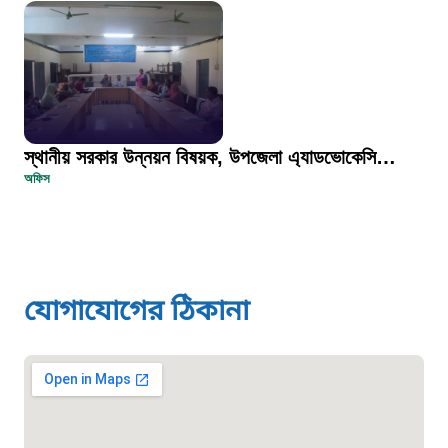
১০৬
দুদক
১০২
স্থানীয় সরকার উন্নয়ন বিষয়ক, উপজেলা এ্যাডভোকেসি
দুর্যোগের আগাম বার্তা
অফিস
ওয়ার্কশপ
১৬১২২
স্মার্ট ভূমি সেবা
যোগাযোগের ঠিকানা
১০৯৮
শিশু সহায়তা লাইন
১৬১০৯