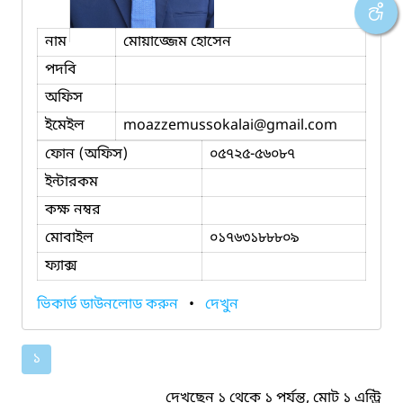
নাম
মোয়াজ্জেম হোসেন
পদবি
অফিস
ইমেইল
moazzemussokalai
@gmail.com
ফোন (অফিস)
০৫৭২৫-৫৬০৮৭
ইন্টারকম
কক্ষ নম্বর
মোবাইল
০১৭৬৩১৮৮৮০৯
ফ্যাক্স
ভিকার্ড ডাউনলোড করুন
•
দেখুন
১
দেখছেন ১ থেকে ১ পর্যন্ত, মোট ১ এন্ট্রি