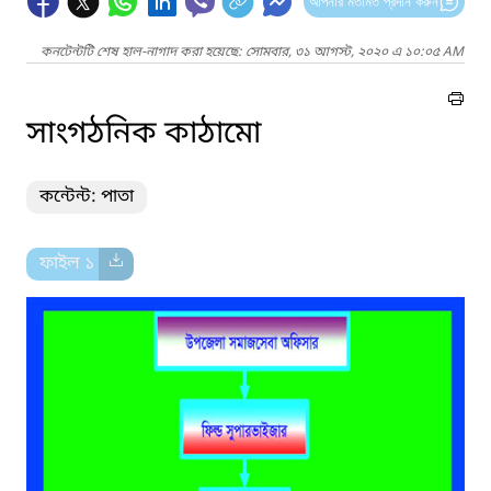
আপনার মতামত প্রদান করুন
কনটেন্টটি শেষ হাল-নাগাদ করা হয়েছে: সোমবার, ৩১ আগস্ট, ২০২০ এ ১০:০৫ AM
সাংগঠনিক কাঠামো
কন্টেন্ট: পাতা
ফাইল ১