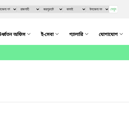
দেখুন
র্ধ্বতন অফিস
ই-সেবা
গ্যালারি
যোগাযোগ